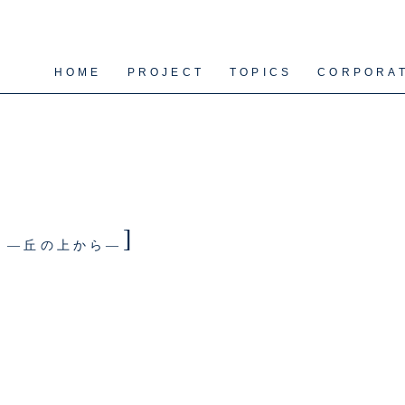
HOME
PROJECT
TOPICS
CORPORA
]
tion ―丘の上から―