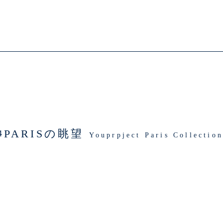
PARISの眺望
4
Youprpject Paris Collec